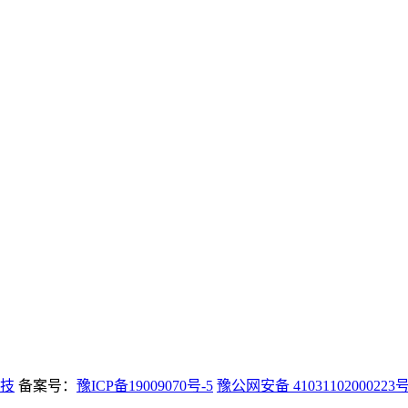
技
备案号：
豫ICP备19009070号-5
豫公网安备 41031102000223