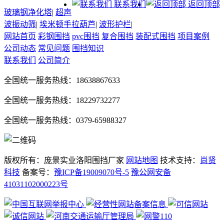
联系我们
返回顶部
玻璃钢净化塔
|
超声
波振动筛
|
埃米顿手拉葫芦
|
波形护栏
|
网站首页
彩钢围挡
pvc围挡
复合围挡
装配式围挡
项目案例
公司动态
常见问题
围挡知识
联系我们
公司简介
全国统一服务热线：18638867633
全国统一服务热线：18229732277
全国统一服务热线：0379-65988327
版权所有：庞景实业洛阳围挡厂家
网站地图
技术支持：
尚贤
科技
备案号：
豫ICP备19009070号-5
豫公网安备
41031102000223号