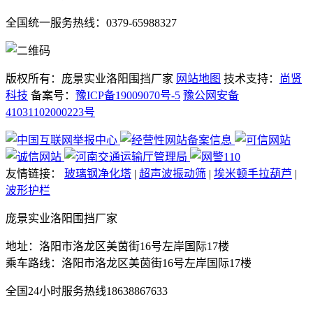
全国统一服务热线：0379-65988327
版权所有：庞景实业洛阳围挡厂家
网站地图
技术支持：
尚贤
科技
备案号：
豫ICP备19009070号-5
豫公网安备
41031102000223号
友情链接：
玻璃钢净化塔
|
超声波振动筛
|
埃米顿手拉葫芦
|
波形护栏
庞景实业洛阳围挡厂家
地址：洛阳市洛龙区美茵街16号左岸国际17楼
乘车路线：洛阳市洛龙区美茵街16号左岸国际17楼
全国24小时服务热线
18638867633