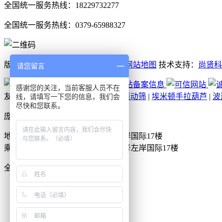
全国统一服务热线：18229732277
全国统一服务热线：0379-65988327
版权所有：庞景实业洛阳围挡厂家
网站地图
技术支持：
尚贤科
请您留言
感谢您的关注，当前客服人员不在
友情链接：
玻璃钢净化塔
|
超声波振动筛
|
埃米顿手拉葫芦
|
波
线，请填写一下您的信息，我们会
尽快和您联系。
庞景实业洛阳围挡厂家
地址：洛阳市洛龙区美茵街16号左岸国际17楼
乘车路线：洛阳市洛龙区美茵街16号左岸国际17楼
全国24小时服务热线
18638867633
电话
短信
地图