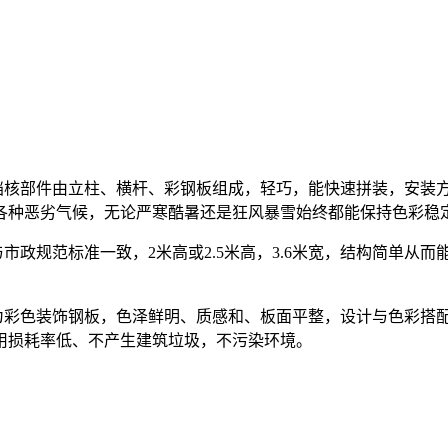
核部件由立柱、横杆、彩钢板组成，轻巧，能快速拼装，安装
各种恶劣气候，无论严寒酷暑还是狂风暴雪始终都能保持色彩稳
政规范标准一致，2米高或2.5米高，3.6米宽，结构简单从
彩色装饰钢板，色泽鲜明、质感和、板面平整，设计与色彩搭
用损耗率低、不产生建筑垃圾，不污染环境。