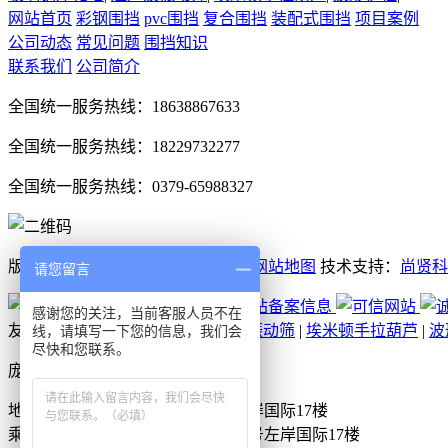
网站首页
彩钢围挡
pvc围挡
复合围挡
装配式围挡
项目案例
公司动态
常见问题
围挡知识
联系我们
公司简介
全国统一服务热线：18638867633
全国统一服务热线：18229732277
全国统一服务热线：0379-65988327
版权所有：庞景实业洛阳围挡厂家
网站地图
技术支持：
尚贤科
请您留言
感谢您的关注，当前客服人员不在
友情链接：
玻璃钢净化塔
|
超声波振动筛
|
埃米顿手拉葫芦
|
波
线，请填写一下您的信息，我们会
尽快和您联系。
庞景实业洛阳围挡厂家
地址：洛阳市洛龙区美茵街16号左岸国际17楼
乘车路线：洛阳市洛龙区美茵街16号左岸国际17楼