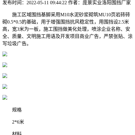
发布时间：2022-05-11 09:44:22
作者：庞景实业洛阳围挡厂家
施工区域围挡基脚采用M10水泥砂浆砌筑MU10页岩砖砖
砌0.5*0.5的基础，用于增强围挡抗风稳定性，用围挡设2.5米
高，宽3米为一板，施工围挡做美化处理，喷涂企业名称、安
全、质量、文明施工用语及开发项目商业广告，严禁张贴、涂
写垃圾广告。
规格
2*6米
材料