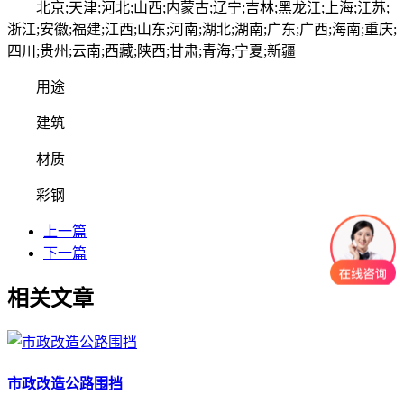
北京;天津;河北;山西;内蒙古;辽宁;吉林;黑龙江;上海;江苏;
浙江;安徽;福建;江西;山东;河南;湖北;湖南;广东;广西;海南;重庆;
四川;贵州;云南;西藏;陕西;甘肃;青海;宁夏;新疆
用途
建筑
材质
彩钢
上一篇
下一篇
相关文章
市政改造公路围挡