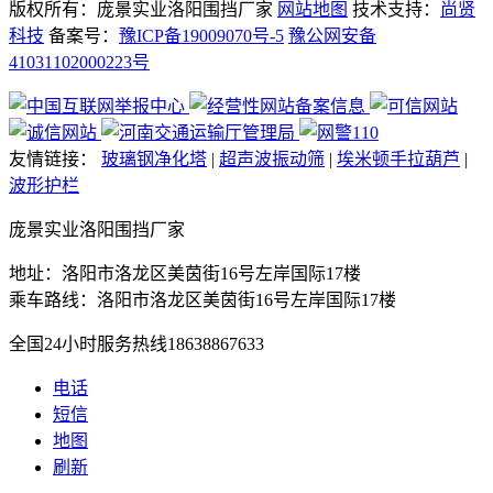
版权所有：庞景实业洛阳围挡厂家
网站地图
技术支持：
尚贤
科技
备案号：
豫ICP备19009070号-5
豫公网安备
41031102000223号
友情链接：
玻璃钢净化塔
|
超声波振动筛
|
埃米顿手拉葫芦
|
波形护栏
庞景实业洛阳围挡厂家
地址：洛阳市洛龙区美茵街16号左岸国际17楼
乘车路线：洛阳市洛龙区美茵街16号左岸国际17楼
全国24小时服务热线
18638867633
电话
短信
地图
刷新