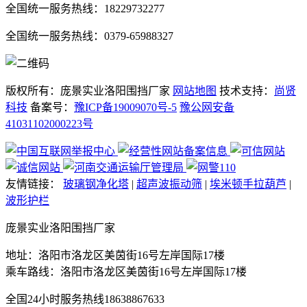
全国统一服务热线：18229732277
全国统一服务热线：0379-65988327
版权所有：庞景实业洛阳围挡厂家
网站地图
技术支持：
尚贤
科技
备案号：
豫ICP备19009070号-5
豫公网安备
41031102000223号
友情链接：
玻璃钢净化塔
|
超声波振动筛
|
埃米顿手拉葫芦
|
波形护栏
庞景实业洛阳围挡厂家
地址：洛阳市洛龙区美茵街16号左岸国际17楼
乘车路线：洛阳市洛龙区美茵街16号左岸国际17楼
全国24小时服务热线
18638867633