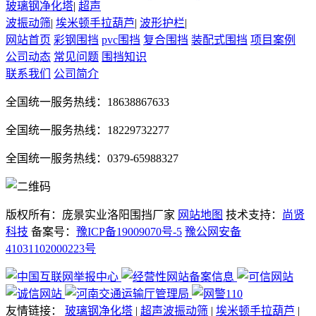
玻璃钢净化塔
|
超声
波振动筛
|
埃米顿手拉葫芦
|
波形护栏
|
网站首页
彩钢围挡
pvc围挡
复合围挡
装配式围挡
项目案例
公司动态
常见问题
围挡知识
联系我们
公司简介
全国统一服务热线：18638867633
全国统一服务热线：18229732277
全国统一服务热线：0379-65988327
版权所有：庞景实业洛阳围挡厂家
网站地图
技术支持：
尚贤
科技
备案号：
豫ICP备19009070号-5
豫公网安备
41031102000223号
友情链接：
玻璃钢净化塔
|
超声波振动筛
|
埃米顿手拉葫芦
|