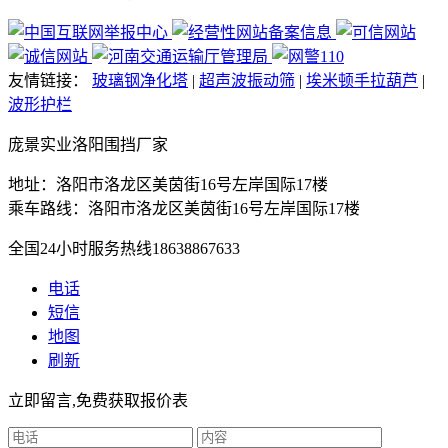
友情链接：
玻璃钢净化塔
|
超声波振动筛
|
埃米顿手拉葫芦
|
波形护栏
庞景实业洛阳围挡厂家
地址：洛阳市洛龙区美茵街16号左岸国际17楼
乘车路线：洛阳市洛龙区美茵街16号左岸国际17楼
全国24小时服务热线
18638867633
电话
短信
地图
刷新
立即留言,免费获取报价表