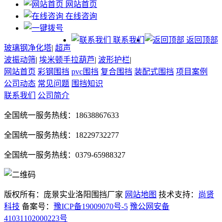
网站首页
在线咨询
联系我们
返回顶部
玻璃钢净化塔
|
超声
波振动筛
|
埃米顿手拉葫芦
|
波形护栏
|
网站首页
彩钢围挡
pvc围挡
复合围挡
装配式围挡
项目案例
公司动态
常见问题
围挡知识
联系我们
公司简介
全国统一服务热线：18638867633
全国统一服务热线：18229732277
全国统一服务热线：0379-65988327
版权所有：庞景实业洛阳围挡厂家
网站地图
技术支持：
尚贤
科技
备案号：
豫ICP备19009070号-5
豫公网安备
41031102000223号