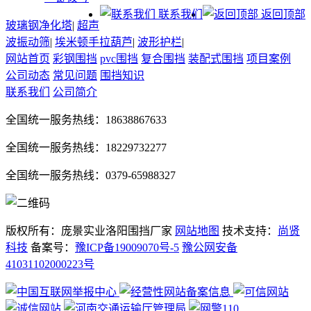
联系我们
返回顶部
玻璃钢净化塔
|
超声
波振动筛
|
埃米顿手拉葫芦
|
波形护栏
|
网站首页
彩钢围挡
pvc围挡
复合围挡
装配式围挡
项目案例
公司动态
常见问题
围挡知识
联系我们
公司简介
全国统一服务热线：18638867633
全国统一服务热线：18229732277
全国统一服务热线：0379-65988327
版权所有：庞景实业洛阳围挡厂家
网站地图
技术支持：
尚贤
科技
备案号：
豫ICP备19009070号-5
豫公网安备
41031102000223号