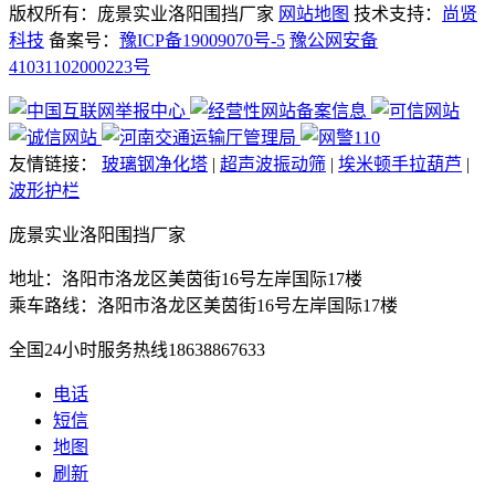
版权所有：庞景实业洛阳围挡厂家
网站地图
技术支持：
尚贤
科技
备案号：
豫ICP备19009070号-5
豫公网安备
41031102000223号
友情链接：
玻璃钢净化塔
|
超声波振动筛
|
埃米顿手拉葫芦
|
波形护栏
庞景实业洛阳围挡厂家
地址：洛阳市洛龙区美茵街16号左岸国际17楼
乘车路线：洛阳市洛龙区美茵街16号左岸国际17楼
全国24小时服务热线
18638867633
电话
短信
地图
刷新