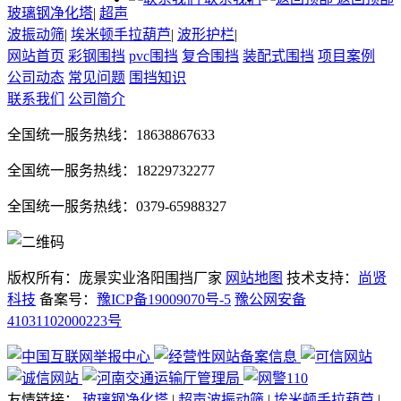
玻璃钢净化塔
|
超声
波振动筛
|
埃米顿手拉葫芦
|
波形护栏
|
网站首页
彩钢围挡
pvc围挡
复合围挡
装配式围挡
项目案例
公司动态
常见问题
围挡知识
联系我们
公司简介
全国统一服务热线：18638867633
全国统一服务热线：18229732277
全国统一服务热线：0379-65988327
版权所有：庞景实业洛阳围挡厂家
网站地图
技术支持：
尚贤
科技
备案号：
豫ICP备19009070号-5
豫公网安备
41031102000223号
友情链接：
玻璃钢净化塔
|
超声波振动筛
|
埃米顿手拉葫芦
|