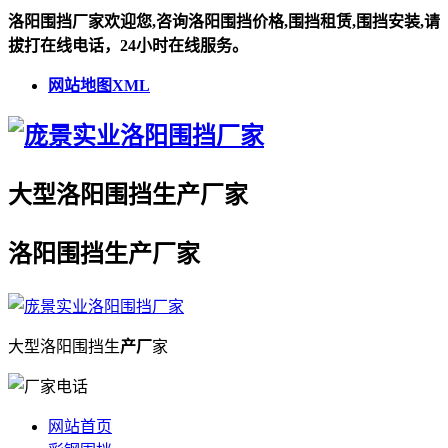
洛阳围挡厂家欢迎您,咨询洛阳围挡价格,围挡租赁,围挡安装,请
拔打在线电话，24小时在线服务。
网站地图XML
大型
洛阳围挡
生
产厂
家
洛阳围挡
生
产厂
家
大型
洛阳围挡
生
产厂
家
网站首页