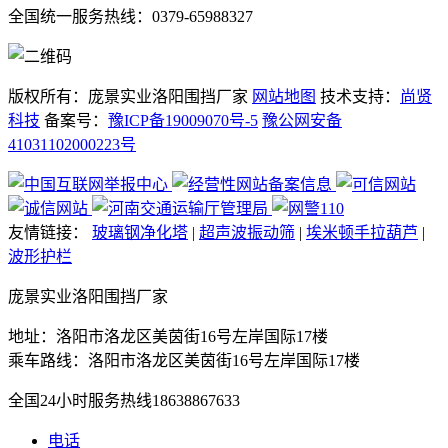
全国统一服务热线：0379-65988327
版权所有：庞景实业洛阳围挡厂家
网站地图
技术支持：
尚贤
科技
备案号：
豫ICP备19009070号-5
豫公网安备
41031102000223号
友情链接：
玻璃钢净化塔
|
超声波振动筛
|
埃米顿手拉葫芦
|
波形护栏
庞景实业洛阳围挡厂家
地址：洛阳市洛龙区美茵街16号左岸国际17楼
乘车路线：洛阳市洛龙区美茵街16号左岸国际17楼
全国24小时服务热线
18638867633
电话