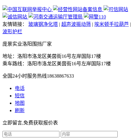
友情链接：
玻璃钢净化塔
|
超声波振动筛
|
埃米顿手拉葫芦
|
波形护栏
庞景实业洛阳围挡厂家
地址：洛阳市洛龙区美茵街16号左岸国际17楼
乘车路线：洛阳市洛龙区美茵街16号左岸国际17楼
全国24小时服务热线
18638867633
电话
短信
地图
刷新
立即留言,免费获取报价表