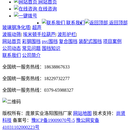
网站首页
在线咨询
联系我们
返回顶部
玻璃钢净化塔
|
超声
波振动筛
|
埃米顿手拉葫芦
|
波形护栏
|
网站首页
彩钢围挡
pvc围挡
复合围挡
装配式围挡
项目案例
公司动态
常见问题
围挡知识
联系我们
公司简介
全国统一服务热线：18638867633
全国统一服务热线：18229732277
全国统一服务热线：0379-65988327
版权所有：庞景实业洛阳围挡厂家
网站地图
技术支持：
尚贤
科技
备案号：
豫ICP备19009070号-5
豫公网安备
41031102000223号