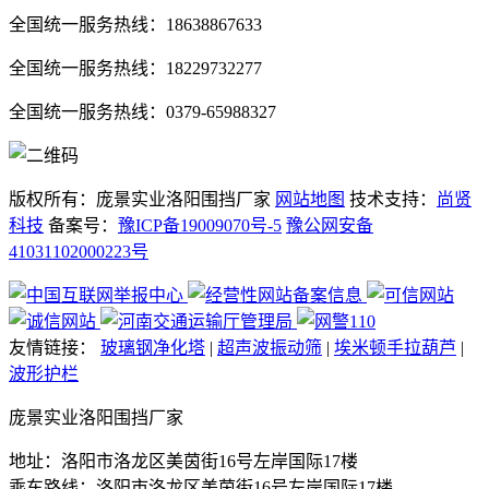
全国统一服务热线：18638867633
全国统一服务热线：18229732277
全国统一服务热线：0379-65988327
版权所有：庞景实业洛阳围挡厂家
网站地图
技术支持：
尚贤
科技
备案号：
豫ICP备19009070号-5
豫公网安备
41031102000223号
友情链接：
玻璃钢净化塔
|
超声波振动筛
|
埃米顿手拉葫芦
|
波形护栏
庞景实业洛阳围挡厂家
地址：洛阳市洛龙区美茵街16号左岸国际17楼
乘车路线：洛阳市洛龙区美茵街16号左岸国际17楼