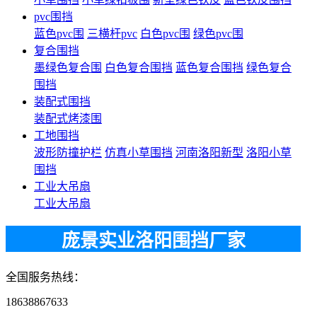
pvc围挡
蓝色pvc围
三横杆pvc
白色pvc围
绿色pvc围
复合围挡
墨绿色复合围
白色复合围挡
蓝色复合围挡
绿色复合
围挡
装配式围挡
装配式烤漆围
工地围挡
波形防撞护栏
仿真小草围挡
河南洛阳新型
洛阳小草
围挡
工业大吊扇
工业大吊扇
庞景实业洛阳围挡厂家
全国服务热线：
18638867633