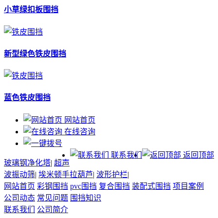
小草绿扣板围挡
新型绿色铁皮围挡
蓝色铁皮围挡
网站首页
在线咨询
联系我们
返回顶部
玻璃钢净化塔
|
超声
波振动筛
|
埃米顿手拉葫芦
|
波形护栏
|
网站首页
彩钢围挡
pvc围挡
复合围挡
装配式围挡
项目案例
公司动态
常见问题
围挡知识
联系我们
公司简介