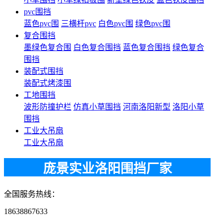
pvc围挡
蓝色pvc围
三横杆pvc
白色pvc围
绿色pvc围
复合围挡
墨绿色复合围
白色复合围挡
蓝色复合围挡
绿色复合
围挡
装配式围挡
装配式烤漆围
工地围挡
波形防撞护栏
仿真小草围挡
河南洛阳新型
洛阳小草
围挡
工业大吊扇
工业大吊扇
庞景实业洛阳围挡厂家
全国服务热线：
18638867633