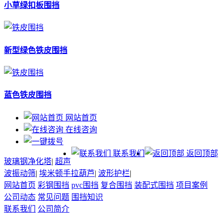
小草绿扣板围挡
新型绿色铁皮围挡
蓝色铁皮围挡
网站首页
在线咨询
联系我们
返回顶部
玻璃钢净化塔
|
超声
波振动筛
|
埃米顿手拉葫芦
|
波形护栏
|
网站首页
彩钢围挡
pvc围挡
复合围挡
装配式围挡
项目案例
公司动态
常见问题
围挡知识
联系我们
公司简介