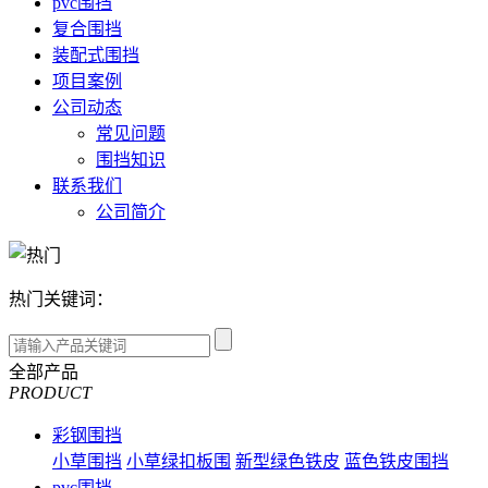
pvc围挡
复合围挡
装配式围挡
项目案例
公司动态
常见问题
围挡知识
联系我们
公司简介
热门关键词：
全部产品
PRODUCT
彩钢围挡
小草围挡
小草绿扣板围
新型绿色铁皮
蓝色铁皮围挡
pvc围挡