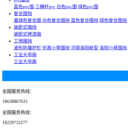
蓝色pvc围
三横杆pvc
白色pvc围
绿色pvc围
复合围挡
墨绿色复合围
白色复合围挡
蓝色复合围挡
绿色复合围挡
装配式围挡
装配式烤漆围
工地围挡
波形防撞护栏
仿真小草围挡
河南洛阳新型
洛阳小草围挡
工业大吊扇
工业大吊扇
全国服务热线：
18638867633
全国服务热线：
18229732277