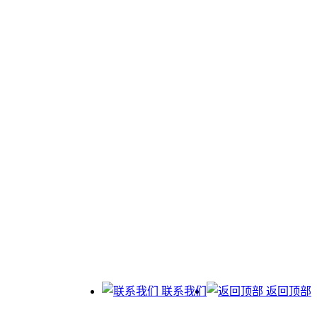
联系我们
返回顶部