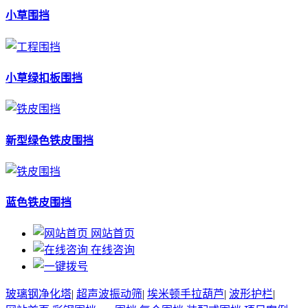
小草围挡
小草绿扣板围挡
新型绿色铁皮围挡
蓝色铁皮围挡
网站首页
在线咨询
玻璃钢净化塔
|
超声波振动筛
|
埃米顿手拉葫芦
|
波形护栏
|