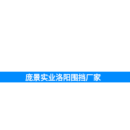
庞景实业洛阳围挡厂家