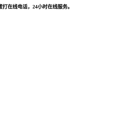
拔打在线电话，24小时在线服务。