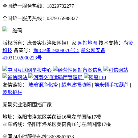
全国统一服务热线：18229732277
全国统一服务热线：0379-65988327
版权所有：庞景实业洛阳围挡厂家
网站地图
技术支持：
尚贤
科技
备案号：
豫ICP备19009070号-5
豫公网安备
41031102000223号
友情链接：
玻璃钢净化塔
|
超声波振动筛
|
埃米顿手拉葫芦
|
波形护栏
庞景实业洛阳围挡厂家
地址：洛阳市洛龙区美茵街16号左岸国际17楼
乘车路线：洛阳市洛龙区美茵街16号左岸国际17楼
全国24小时服务热线
18638867633