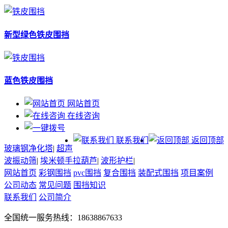
新型绿色铁皮围挡
蓝色铁皮围挡
网站首页
在线咨询
联系我们
返回顶部
玻璃钢净化塔
|
超声
波振动筛
|
埃米顿手拉葫芦
|
波形护栏
|
网站首页
彩钢围挡
pvc围挡
复合围挡
装配式围挡
项目案例
公司动态
常见问题
围挡知识
联系我们
公司简介
全国统一服务热线：18638867633