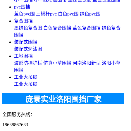
pvc围挡
蓝色pvc围
三横杆pvc
白色pvc围
绿色pvc围
复合围挡
墨绿色复合围
白色复合围挡
蓝色复合围挡
绿色复合
围挡
装配式围挡
装配式烤漆围
工地围挡
波形防撞护栏
仿真小草围挡
河南洛阳新型
洛阳小草
围挡
工业大吊扇
工业大吊扇
庞景实业洛阳围挡厂家
全国服务热线：
18638867633