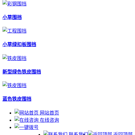
小草围挡
小草绿扣板围挡
新型绿色铁皮围挡
蓝色铁皮围挡
网站首页
在线咨询
联系我们
返回顶部