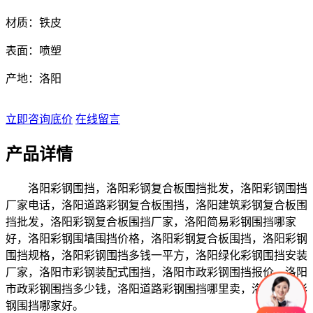
材质：铁皮
表面：喷塑
产地：洛阳
立即咨询底价
在线留言
产品详情
洛阳彩钢围挡，洛阳彩钢复合板围挡批发，洛阳彩钢围挡
厂家电话，洛阳道路彩钢复合板围挡，洛阳建筑彩钢复合板围
挡批发，洛阳彩钢复合板围挡厂家，洛阳简易彩钢围挡哪家
好，洛阳彩钢围墙围挡价格，洛阳彩钢复合板围挡，洛阳彩钢
围挡规格，洛阳彩钢围挡多钱一平方，洛阳绿化彩钢围挡安装
厂家，洛阳市彩钢装配式围挡，洛阳市政彩钢围挡报价，洛阳
市政彩钢围挡多少钱，洛阳道路彩钢围挡哪里卖，洛阳定制彩
钢围挡哪家好。