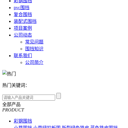
彩钢围挡
pvc围挡
复合围挡
装配式围挡
项目案例
公司动态
常见问题
围挡知识
联系我们
公司简介
热门关键词：
全部产品
PRODUCT
彩钢围挡
小草围挡
小草绿扣板围
新型绿色铁皮
蓝色铁皮围挡