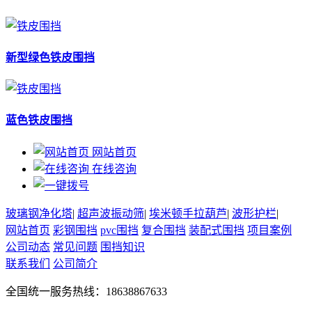
新型绿色铁皮围挡
蓝色铁皮围挡
网站首页
在线咨询
玻璃钢净化塔
|
超声波振动筛
|
埃米顿手拉葫芦
|
波形护栏
|
网站首页
彩钢围挡
pvc围挡
复合围挡
装配式围挡
项目案例
公司动态
常见问题
围挡知识
联系我们
公司简介
全国统一服务热线：18638867633