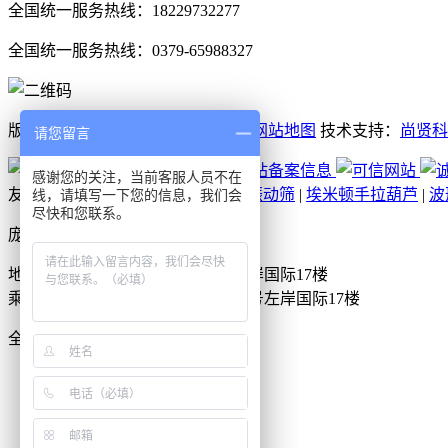
全国统一服务热线：18229732277
全国统一服务热线：0379-65988327
版权所有：庞景实业洛阳围挡厂家
网站地图
技术支持：
尚贤科
请您留言
感谢您的关注，当前客服人员不在
友情链接：
玻璃钢净化塔
|
超声波振动筛
|
埃米顿手拉葫芦
|
波
线，请填写一下您的信息，我们会
尽快和您联系。
庞景实业洛阳围挡厂家
地址：洛阳市洛龙区美茵街16号左岸国际17楼
乘车路线：洛阳市洛龙区美茵街16号左岸国际17楼
全国24小时服务热线
18638867633
电话
短信
地图