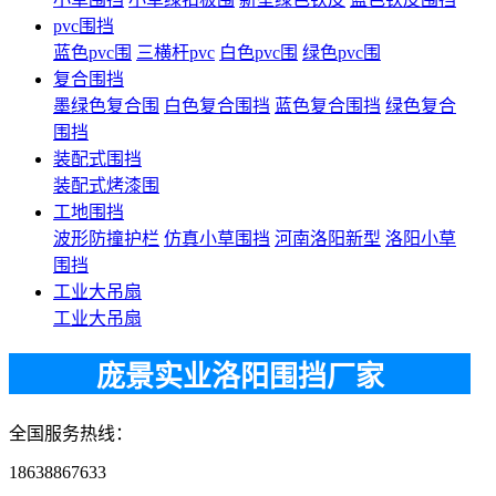
pvc围挡
蓝色pvc围
三横杆pvc
白色pvc围
绿色pvc围
复合围挡
墨绿色复合围
白色复合围挡
蓝色复合围挡
绿色复合
围挡
装配式围挡
装配式烤漆围
工地围挡
波形防撞护栏
仿真小草围挡
河南洛阳新型
洛阳小草
围挡
工业大吊扇
工业大吊扇
庞景实业洛阳围挡厂家
全国服务热线：
18638867633