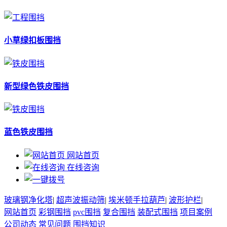
小草绿扣板围挡
新型绿色铁皮围挡
蓝色铁皮围挡
网站首页
在线咨询
玻璃钢净化塔
|
超声波振动筛
|
埃米顿手拉葫芦
|
波形护栏
|
网站首页
彩钢围挡
pvc围挡
复合围挡
装配式围挡
项目案例
公司动态
常见问题
围挡知识