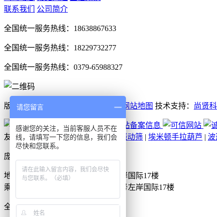
联系我们
公司简介
全国统一服务热线：18638867633
全国统一服务热线：18229732277
全国统一服务热线：0379-65988327
版权所有：庞景实业洛阳围挡厂家
网站地图
技术支持：
尚贤科
请您留言
感谢您的关注，当前客服人员不在
友情链接：
玻璃钢净化塔
|
超声波振动筛
|
埃米顿手拉葫芦
|
波
线，请填写一下您的信息，我们会
尽快和您联系。
庞景实业洛阳围挡厂家
地址：洛阳市洛龙区美茵街16号左岸国际17楼
乘车路线：洛阳市洛龙区美茵街16号左岸国际17楼
全国24小时服务热线
18638867633