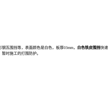
钢瓦围挡等，表面颜色是白色，板厚03mm，
白色铁皮围挡
快速
，暂时施工的打围防护。