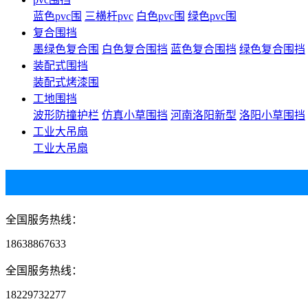
蓝色pvc围
三横杆pvc
白色pvc围
绿色pvc围
复合围挡
墨绿色复合围
白色复合围挡
蓝色复合围挡
绿色复合围挡
装配式围挡
装配式烤漆围
工地围挡
波形防撞护栏
仿真小草围挡
河南洛阳新型
洛阳小草围挡
工业大吊扇
工业大吊扇
全国服务热线：
18638867633
全国服务热线：
18229732277