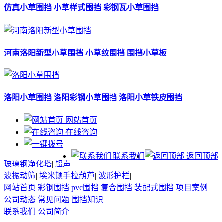
仿真小草围挡 小草样式围挡 彩钢瓦小草围挡
河南洛阳新型小草围挡 小草纹围挡 围挡小草板
洛阳小草围挡 洛阳彩钢小草围挡 洛阳小草铁皮围挡
网站首页
在线咨询
联系我们
返回顶部
玻璃钢净化塔
|
超声
波振动筛
|
埃米顿手拉葫芦
|
波形护栏
|
网站首页
彩钢围挡
pvc围挡
复合围挡
装配式围挡
项目案例
公司动态
常见问题
围挡知识
联系我们
公司简介