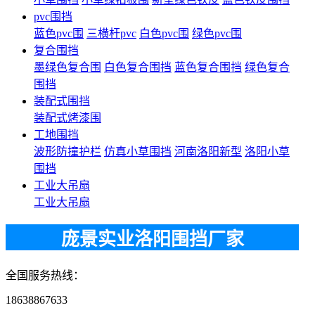
pvc围挡
蓝色pvc围
三横杆pvc
白色pvc围
绿色pvc围
复合围挡
墨绿色复合围
白色复合围挡
蓝色复合围挡
绿色复合
围挡
装配式围挡
装配式烤漆围
工地围挡
波形防撞护栏
仿真小草围挡
河南洛阳新型
洛阳小草
围挡
工业大吊扇
工业大吊扇
庞景实业洛阳围挡厂家
全国服务热线：
18638867633