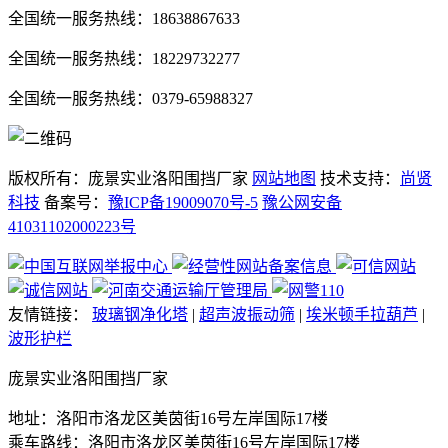
全国统一服务热线：18638867633
全国统一服务热线：18229732277
全国统一服务热线：0379-65988327
版权所有：庞景实业洛阳围挡厂家
网站地图
技术支持：
尚贤
科技
备案号：
豫ICP备19009070号-5
豫公网安备
41031102000223号
友情链接：
玻璃钢净化塔
|
超声波振动筛
|
埃米顿手拉葫芦
|
波形护栏
庞景实业洛阳围挡厂家
地址：洛阳市洛龙区美茵街16号左岸国际17楼
乘车路线：洛阳市洛龙区美茵街16号左岸国际17楼