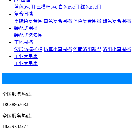
蓝色pvc围
三横杆pvc
白色pvc围
绿色pvc围
复合围挡
墨绿色复合围
白色复合围挡
蓝色复合围挡
绿色复合围挡
装配式围挡
装配式烤漆围
工地围挡
波形防撞护栏
仿真小草围挡
河南洛阳新型
洛阳小草围挡
工业大吊扇
工业大吊扇
全国服务热线：
18638867633
全国服务热线：
18229732277