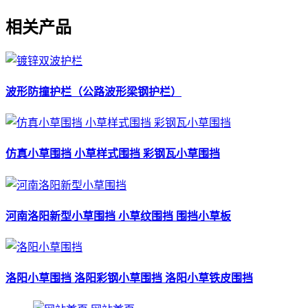
相关产品
波形防撞护栏（公路波形梁钢护栏）
仿真小草围挡 小草样式围挡 彩钢瓦小草围挡
河南洛阳新型小草围挡 小草纹围挡 围挡小草板
洛阳小草围挡 洛阳彩钢小草围挡 洛阳小草铁皮围挡