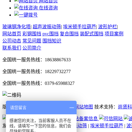
网站首页
在线咨询
玻璃钢净化塔
|
超声波振动筛
|
埃米顿手拉葫芦
|
波形护栏
|
网站首页
彩钢围挡
pvc围挡
复合围挡
装配式围挡
项目案例
公司动态
常见问题
围挡知识
联系我们
公司简介
全国统一服务热线：18638867633
全国统一服务热线：18229732277
全国统一服务热线：0379-65988327
版权所有：庞景实业洛阳围挡厂家
网站地图
技术支持：
尚贤科
请您留言
感谢您的关注，当前客服人员不在
友情链接：
玻璃钢净化塔
|
超声波振动筛
|
埃米顿手拉葫芦
|
波
线，请填写一下您的信息，我们会
尽快和您联系。